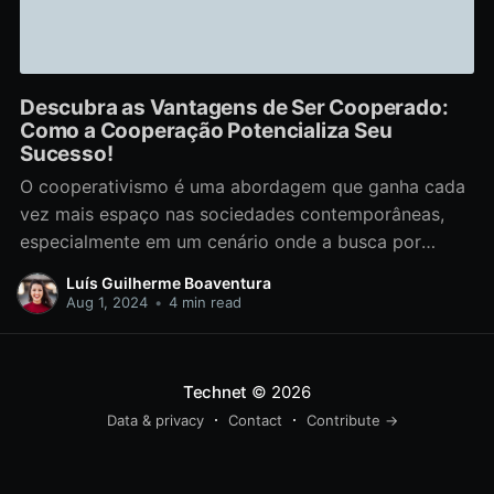
Descubra as Vantagens de Ser Cooperado:
Como a Cooperação Potencializa Seu
Sucesso!
O cooperativismo é uma abordagem que ganha cada
vez mais espaço nas sociedades contemporâneas,
especialmente em um cenário onde a busca por
alternativas sustentáveis e solidárias se faz
Luís Guilherme Boaventura
necessária. Ser cooperado proporciona uma série de
Aug 1, 2024
•
4 min read
vantagens para indivíduos e comunidades, permitindo
que os membros de uma cooperativa unam esforços
em
Technet
© 2026
Data & privacy
Contact
Contribute →